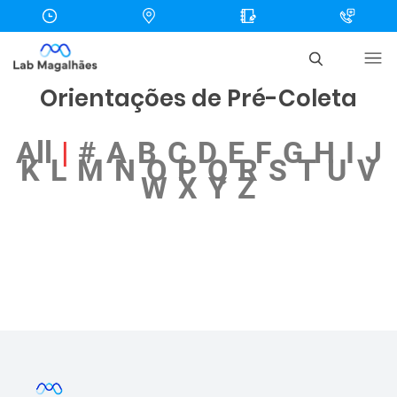
Orientações de Pré-Coleta
All
|
#
A
B
C
D
E
F
G
H
I
J
K
L
M
N
O
P
Q
R
S
T
U
V
W
X
Y
Z