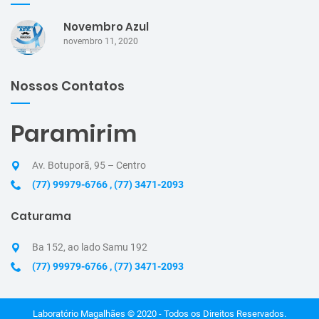
Novembro Azul
novembro 11, 2020
Nossos Contatos
Paramirim
Av. Botuporã, 95 – Centro
(77) 99979-6766
,
(77) 3471-2093
Caturama
Ba 152, ao lado Samu 192
(77) 99979-6766
,
(77) 3471-2093
Laboratório Magalhães © 2020
- Todos os Direitos Reservados.